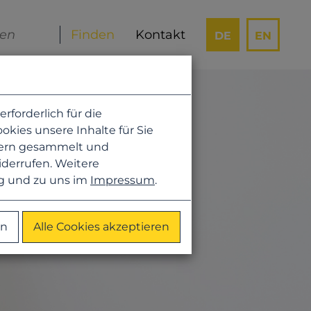
Kontakt
DE
EN
forderlich für die
kies unsere Inhalte für Sie
hern gesammelt und
iderrufen. Weitere
g
und zu uns im
Impressum
.
en
Alle Cookies akzeptieren